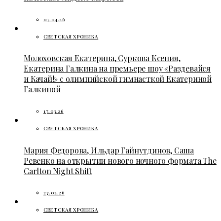
07.04.26
СВЕТСКАЯ ХРОНИКА
Молоховская Екатерина, Суркова Ксения,
Екатерина Галкина на премьере шоу «Раздевайся
и Качай!» с олимпийской гимнасткой Екатериной
Галкиной
17.03.26
СВЕТСКАЯ ХРОНИКА
Мария Федорова, Ильдар Гайнутдинов, Саша
Ревенко на открытии нового ночного формата The
Carlton Night Shift
27.02.26
СВЕТСКАЯ ХРОНИКА