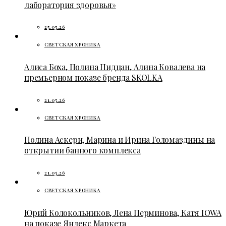
лаборатория здоровья»
25.05.26
СВЕТСКАЯ ХРОНИКА
Алиса Боха, Полина Пидцан, Алина Ковалева на
премьерном показе бренда SKOLKA
21.05.26
СВЕТСКАЯ ХРОНИКА
Полина Аскери, Марина и Ирина Голомаздины на
открытии банного комплекса
21.05.26
СВЕТСКАЯ ХРОНИКА
Юрий Колокольников, Лена Перминова, Катя IOWA
на показе Яндекс Маркета