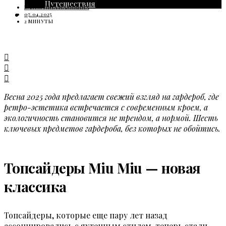
Путешествия
ВАЛЕНТИНА МАЛИНИНА
ГОРОСКОП
07.04.2025
2 МИНУТЫ
Весна 2025 года предлагает свежий взгляд на гардероб, где
ретро-эстетика встречается с современным кроем, а
экологичность становится не трендом, а нормой. Шесть
ключевых предметов гардероба, без которых не обойтись.
Топсайдеры Miu Miu — новая
классика
Топсайдеры, которые еще пару лет назад
ассоциировались с яхтенным стилем, теперь стали