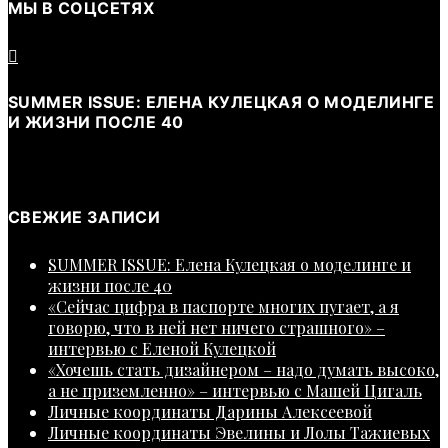
МЫ В СОЦСЕТЯХ
SUMMER ISSUE: ЕЛЕНА КУЛЕЦКАЯ О МОДЕЛИНГЕ
И ЖИЗНИ ПОСЛЕ 40
СВЕЖИЕ ЗАПИСИ
SUMMER ISSUE: Елена Кулецкая о моделинге и
жизни после 40
«Сейчас цифра в паспорте многих пугает, а я
говорю, что в ней нет ничего страшного» –
интервью с Еленой Кулецкой
«Хочешь стать дизайнером – надо думать высоко,
а не приземленно» – интервью с Машей Цигаль
Личные координаты Дарины Алексеевой
Личные координаты Эвелины и Лолы Тажиевых