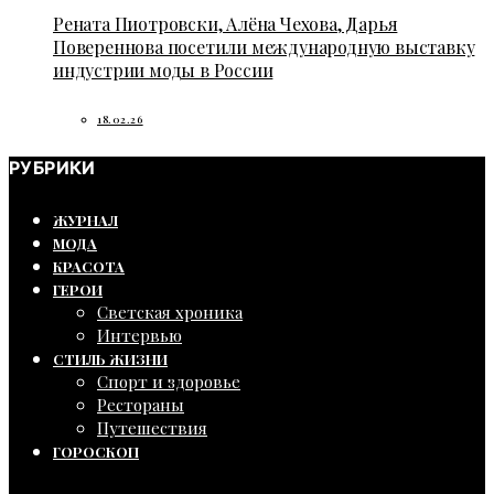
Рената Пиотровски, Алёна Чехова, Дарья
Повереннова посетили международную выставку
индустрии моды в России
18.02.26
РУБРИКИ
ЖУРНАЛ
МОДА
КРАСОТА
ГЕРОИ
Светская хроника
Интервью
СТИЛЬ ЖИЗНИ
Спорт и здоровье
Рестораны
Путешествия
ГОРОСКОП