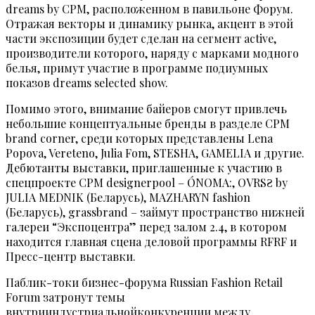
dreams by CPM, расположенном в павильоне Форум.
Отражая векторы и динамику рынка, акцент в этой
части экспозиции будет сделан на сегмент active,
производители которого, наряду с марками модного
белья, примут участие в программе подиумных
показов dreams selected show.
Помимо этого, внимание байеров смогут привлечь
небольшие концептуальные бренды в разделе CPM
brand corner, среди которых представлены Lena
Popova, Vereteno, Julia Fom, STESHA, GAMELIA и другие.
Дебютанты выставки, приглашенные к участию в
спецпроекте CPM designerpool – ÓNOMA:, OVRSƧ by
JULIA MEDNIK (Беларусь), MAZHARYN fashion
(Беларусь), grassbrand – займут пространство нижней
галереи “Экспоцентра” перед залом 2.4, в котором
находится главная сцена деловой программы RFRF и
Пресс-центр выставки.
Паблик-токи бизнес-форума Russian Fashion Retail
Forum затронут темы
внутрииндустриальнойконкуренции между