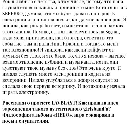
Рок я любила с детства, в том числе, потому что папа
слушал его всю жизнь и привил это мне. Когда я шла в
SEREBRO, думала, что мы будет давать поп-рок. К
электронике я пришла позже, когда мне надоел рок. Я
поняла, как рок работает, и мне стало тесно в рамках
этого жанра. Помню, открытие случилось на Signal,
куда меня пригласили, как блогера, осветить это
событие. Там играла Нина Кравиц и тогда это меня
так вдохновило! Я увидела, как люди кайфуют от
музыки без слов, и это было то, что я искала – высшее
взаимоотношение публики и музыканта, когда они
чувствуют твою музыку без слов! Это очень круто. Я
начала слушать много электроники и ходить на
вечеринки. Начала углубляться в жанр и спустя год
сделала свою первую вечеринку. И потихоньку начала
играть электронику.
Расскажи о проекте LAVBLAST! Как пришла идея
зарождения такого аутентичного girlsband’а?
Философия альбома «НЕБО», игра с жанрами и
посыл слушателям.