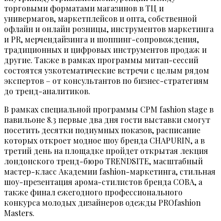
торговыми форматами магазинов в ТЦ и
универмагов, маркетплейсов и опта, собственной
офлайн и онлайн розницы, инструментов маркетинга
и PR, мерчендайзинга и шоппинг-сопровождения,
традиционных и цифровых инструментов продаж и
другие. Также в рамках программы митап-сессий
состоятся узкотематические встречи с целым рядом
экспертов – от консультантов по бизнес-стратегиям
до тренд-аналитиков.
В рамках специальной программы CPM fashion stage в
павильоне 8.3 первые два дня гости выставки смогут
посетить десятки подиумных показов, расписание
которых откроет модное шоу бренда CHAPURIN, а в
третий день на площадке пройдет открытая лекция
лондонского тренд-бюро TRENDSITE, масштабный
мастер-класс Академии fashion-маркетинга, стильная
шоу-презентация арома-стилистов бренда COBA, а
также финал ежегодного профессионального
конкурса молодых дизайнеров одежды PROfashion
Masters.