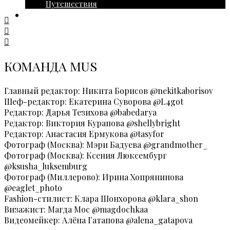
Путешествия
ГОРОСКОП
КОМАНДА MUS
Главный редактор: Никита Борисов @nekitkaborisov
Шеф-редактор: Екатерина Суворова @L4got
Редактор: Дарья Тезихова @babedarya
Редактор: Виктория Куранова @shellybright
Редактор: Анастасия Ермукова @tasyfor
Фотограф (Москва): Мэри Бадуева @grandmother_
Фотограф (Москва): Ксения Люксембург
@ksusha_luksemburg
Фотограф (Миллерово): Ирина Хопрянинова
@eaglet_photo
Fashion-стилист: Клара Шонхорова @klara_shon
Визажист: Магда Мос @magdochkaa
Видеомейкер: Алёна Гатапова @alena_gatapova