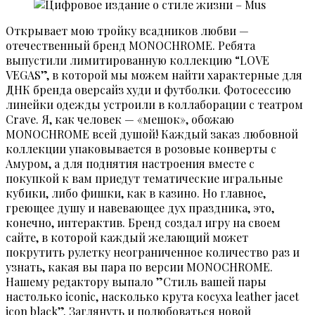
Открывает мою тройку всадников любви —
отечественный бренд MONOCHROME. Ребята
выпустили лимитированную коллекцию “LOVE
VEGAS”, в которой мы можем найти характерные для
ДНК бренда оверсайз худи и футболки. Фотосессию
линейки одежды устроили в коллаборации с театром
Crave. Я, как человек — «мешок», обожаю
MONOCHROME всей душой! Каждый заказ любовной
коллекции упаковывается в розовые конверты с
Амуром, а для поднятия настроения вместе с
покупкой к вам приедут тематические игральные
кубики, либо фишки, как в казино. Но главное,
греющее душу и навевающее дух праздника, это,
конечно, интерактив. Бренд создал игру на своем
сайте, в которой каждый желающий может
покрутить рулетку неограниченное количество раз и
узнать, какая вы пара по версии MONOCHROME.
Нашему редактору выпало ”Стиль вашей пары
настолько iconic, насколько крута косуха leather jacet
icon black”. Заглянуть и полюбоваться новой