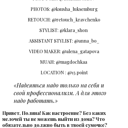
PHOTOS: @ksusha_luksemburg
RETOUCH: @retouch_kravchenko
STYLIST: @klara_shon
ASSISTANT STYLIST: @anna_bo_
VIDEO MAKER: @alena_gatapova
MUAH: @magdochkaa
LOCATION : @13.point
«Надеяться надо только на себя и
свой профессионализм. А для этого
надо работать.»
Привет, Полина! Как настроение? Без каких
мелочей ты не можешь выйти из дома? Что
обязательно должно быть в твоей сумочке?