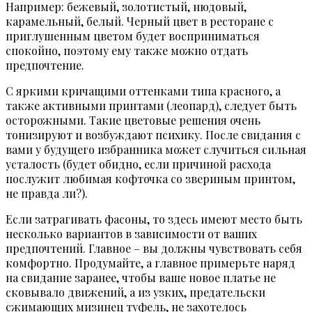
Например: бежевый, золотистый, нюдовый,
карамельный, белый. Черный цвет в ресторане с
приглушенным цветом будет восприниматься
спокойно, поэтому ему также можно отдать
предпочтение.
С яркими кричащими оттенками типа красного, а
также активными принтами (леопард), следует быть
осторожными. Такие цветовые решения очень
тонизируют и возбуждают психику. После свидания с
вами у будущего избранника может случиться сильная
усталость (будет обидно, если причиной расхода
послужит любимая кофточка со звериным принтом,
не правда ли?).
Если затрагивать фасоны, то здесь имеют место быть
несколько вариантов в зависимости от ваших
предпочтений. Главное – вы должны чувствовать себя
комфортно. Продумайте, а главное примерьте наряд
на свидание заранее, чтобы ваше новое платье не
сковывало движений, а из узких, предательски
сжимающих мизинец туфель, не захотелось