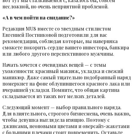
вот тут мы сталкиваемся с, казалось бы, совсем
несложной, но очень неприятной проблемой.
«А в чем пойти на свидание?»
Редакция MUS вместе со звездным стилистом
Евгенией Постниковой подготовили для вас
рекомендации, соблюдая которые, вы наверняка
сможете покорить сердце вашего инвестора, банкира
или любого другого перспективного мужчины.
Начать хочется с очевидных вещей — с темы
ухоженности: красивый макияж, укладка и свежий
маникюр. Даже самый тщательно подобранный наряд
померкнет на фоне облупившегося красного лака или
вчерашней укладки. Помните, что общая картина
складывается из таких вот мелких деталей.
Следующий момент — выбор правильного наряда.
Для влиятельного, строгого бизнесмена, очень важно,
чтобы девушка выглядела изящно. Поэтому с
джинсами, неоновыми цветами и оверсайз-жакетами
с большими плечами стоит повременить. Оставьте